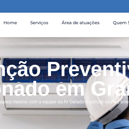
Home
Serviços
Área de atuações
Quem 
ção Preventi
onado em Gran
 agora mesmo com a equipe da Ar Gelado e solicite seu orçamen