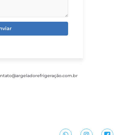
nviar
ntato@argeladorefrigeração.com.br