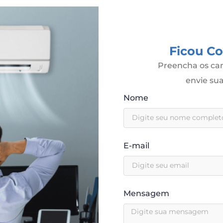
Ficou C
Preencha os cam
envie s
Nome
E-mail
Mensagem