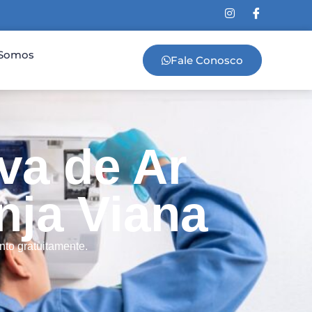
Somos
Fale Conosco
va de Ar
ja Viana
to gratuitamente.