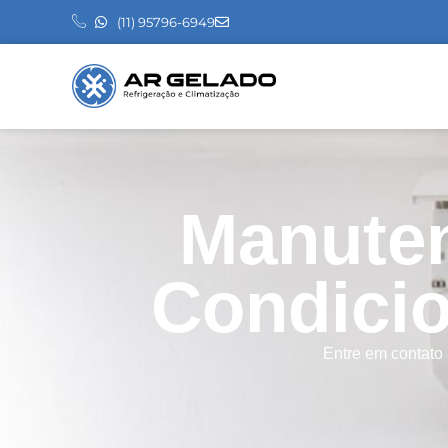
(11) 95796-6949
Manuten
Condici
Entre em contato