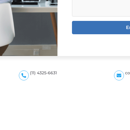
E
(11) 4325-6631
co