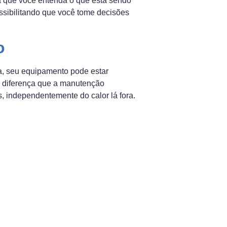
a que você entenda o que está sendo
ossibilitando que você tome decisões
o
a, seu equipamento pode estar
 diferença que a manutenção
s, independentemente do calor lá fora.