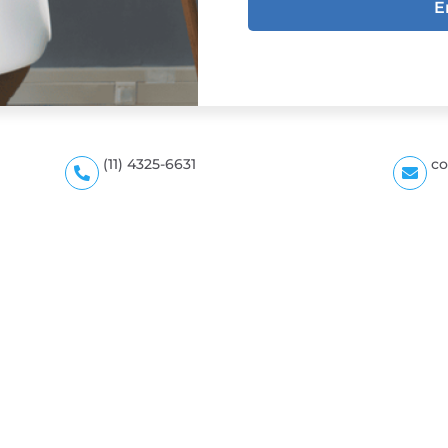
E
(11) 4325-6631
co