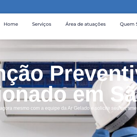
Home
Serviços
Área de atuações
Quem 
ção Preventi
ionado em Sã
 agora mesmo com a equipe da Ar Gelado e solicite seu orçamen