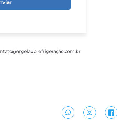
nviar
ntato@argeladorefrigeração.com.br