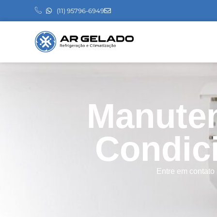
(11) 95796-6949
Manuten
Condic
Entre em contato