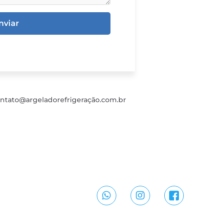
nviar
ntato@argeladorefrigeração.com.br