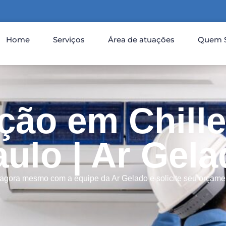
Home
Serviços
Área de atuações
Quem 
ção em Chille
ulo | Ar Gel
 agora mesmo com a equipe da Ar Gelado e solicite seu orçamen