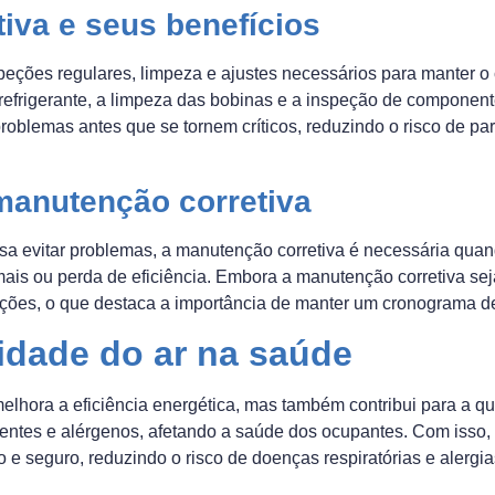
iva e seus benefícios
eções regulares, limpeza e ajustes necessários para manter o c
e refrigerante, a limpeza das bobinas e a inspeção de componente
problemas antes que se tornem críticos, reduzindo o risco de p
manutenção corretiva
a evitar problemas, a manutenção corretiva é necessária quando
ais ou perda de eficiência. Embora a manutenção corretiva seja
ações, o que destaca a importância de manter um cronograma d
idade do ar na saúde
hora a eficiência energética, mas também contribui para a qua
luentes e alérgenos, afetando a saúde dos ocupantes. Com iss
po e seguro, reduzindo o risco de doenças respiratórias e alergia