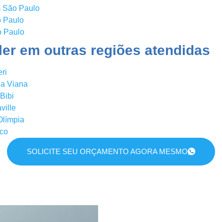
m São Paulo
o Paulo
o Paulo
er em outras regiões atendidas
ri
ja Viana
Bibi
ville
Olímpia
sco
SOLICITE SEU ORÇAMENTO AGORA MESMO