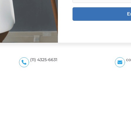
E
(11) 4325-6631
co