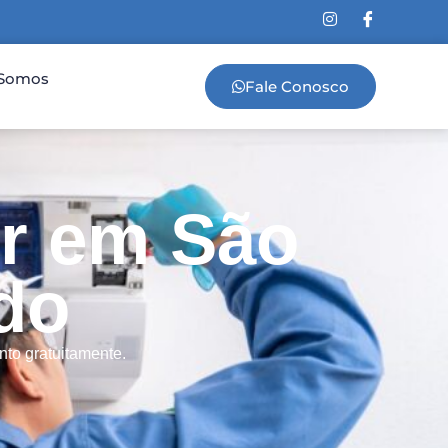
Somos
Fale Conosco
r em São
ado
to gratuitamente.