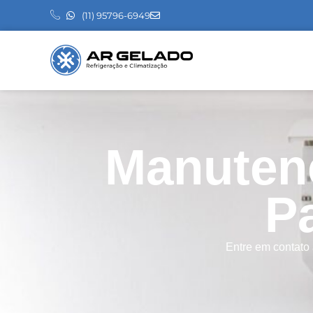
(11) 95796-6949
Manuten
Pa
Entre em contato