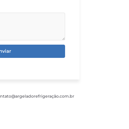
nviar
ntato@argeladorefrigeração.com.br