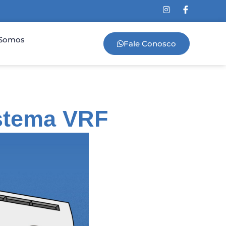
Somos
Fale Conosco
istema VRF