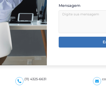
Mensagem
E
(11) 4325-6631
co