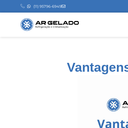
(11) 95796-6949
Vantagens