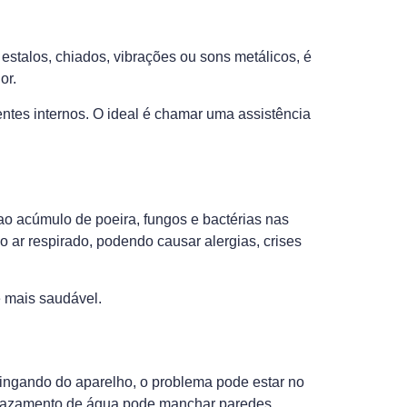
stalos, chiados, vibrações ou sons metálicos, é
or.
entes internos. O ideal é chamar uma assistência
ao acúmulo de poeira, fungos e bactérias nas
o ar respirado, podendo causar alergias, crises
e mais saudável.
ngando do aparelho, o problema pode estar no
o vazamento de água pode manchar paredes,