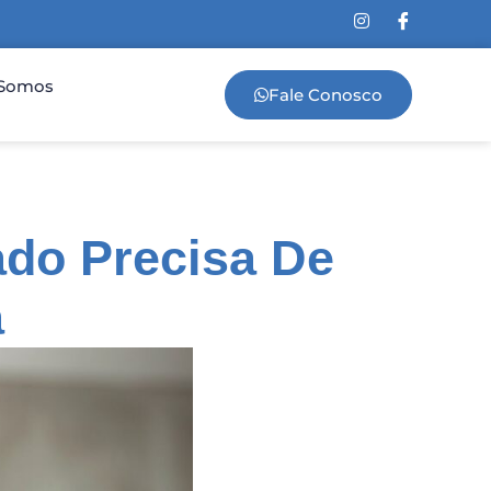
Somos
Fale Conosco
ado Precisa De
a