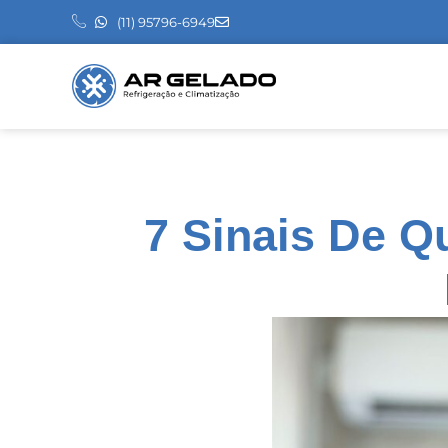
(11) 95796-6949
7 Sinais De Q