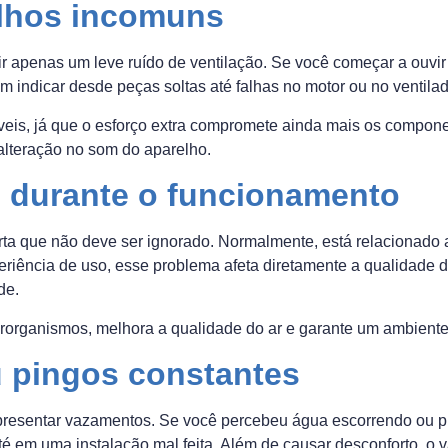
ulhos incomuns
apenas um leve ruído de ventilação. Se você começar a ouvir e
m indicar desde peças soltas até falhas no motor ou no ventilad
síveis, já que o esforço extra compromete ainda mais os compon
alteração no som do aparelho.
 durante o funcionamento
rta que não deve ser ignorado. Normalmente, está relacionado 
eriência de uso, esse problema afeta diretamente a qualidade d
de.
crorganismos, melhora a qualidade do ar e garante um ambient
 pingos constantes
esentar vazamentos. Se você percebeu água escorrendo ou pi
é em uma instalação mal feita. Além de causar desconforto, 