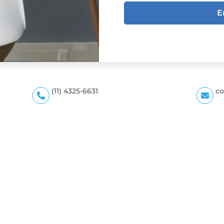
E
(11) 4325-6631
co