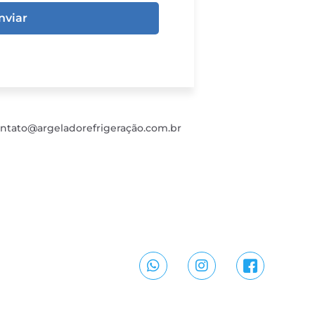
nviar
ntato@argeladorefrigeração.com.br